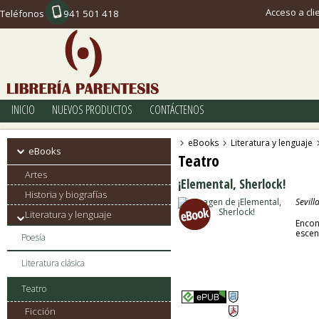
Acceso a cli
Teléfonos
941 501 418
INICIO
NUEVOS PRODUCTOS
CONTÁCTENOS
eBooks
Literatura y lenguaje
eBooks
Teatro
Artes
¡Elemental, Sherlock!
Historia y biografías
Sevill
Literatura y lenguaje
Encon
escena
Poesía
Literatura clásica
Teatro
Ficción