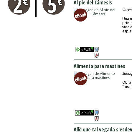
2
5
€
€
Al pie del Támesis
Varga
Una n
privi
vida 
esplen
Alimento para mastines
Sahuqu
Obra 
"monu
Allò que tal vegada s'esde