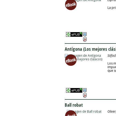
La pr
Antígona (Los mejores clás
Sófocl
Los me
impue
que s
Ball robat
Oliver