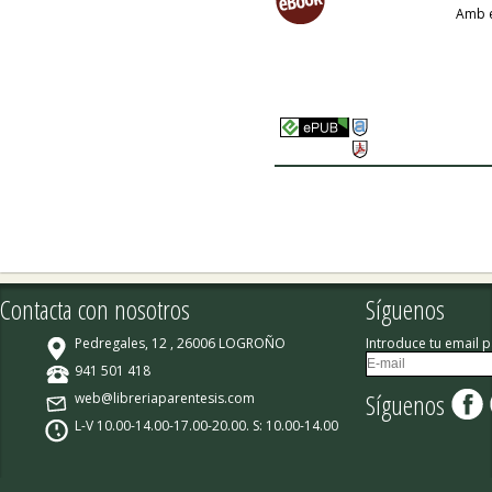
Amb e
Contacta con nosotros
Síguenos
Pedregales, 12 , 26006 LOGROÑO
Introduce tu email p
941 501 418
Síguenos
web@libreriaparentesis.com
L-V 10.00-14.00-17.00-20.00. S: 10.00-14.00