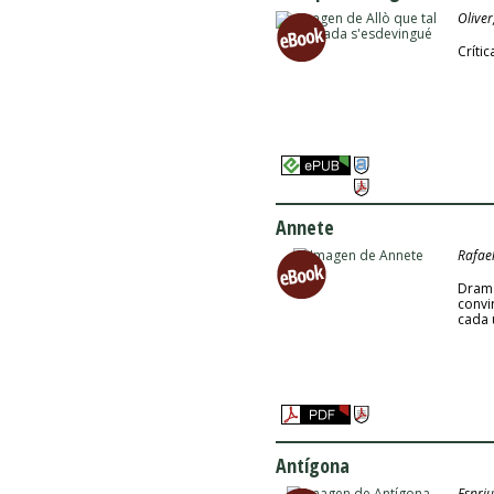
Oliver
Crític
Annete
Rafae
Drama
convir
cada u
Antígona
Espriu