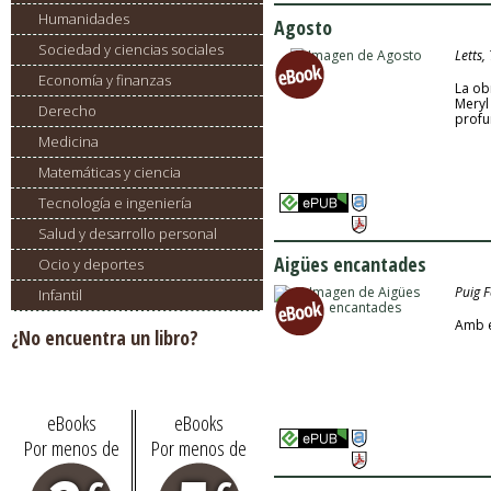
Humanidades
Agosto
Sociedad y ciencias sociales
Letts,
Economía y finanzas
La ob
Meryl
Derecho
profu
Medicina
Matemáticas y ciencia
Tecnología e ingeniería
Salud y desarrollo personal
Aigües encantades
Ocio y deportes
Puig F
Infantil
Amb e
¿No encuentra un libro?
Pídalo aquí
eBooks
eBooks
Por menos de
Por menos de