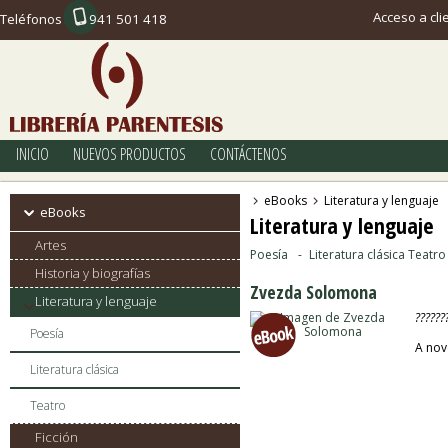
Acceso a cli
Teléfonos
941 501 418
INICIO
NUEVOS PRODUCTOS
CONTÁCTENOS
eBooks
Literatura y lenguaje
eBooks
Literatura y lenguaje
Artes
Poesía
Literatura clásica
Teatro
Historia y biografías
Zvezda Solomona
Literatura y lenguaje
??????
Poesía
A nov
Literatura clásica
Teatro
Ficción