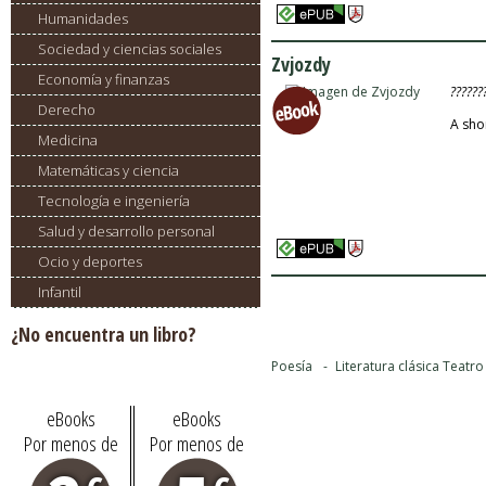
Humanidades
Sociedad y ciencias sociales
Zvjozdy
Economía y finanzas
??????
Derecho
A sho
Medicina
Matemáticas y ciencia
Tecnología e ingeniería
Salud y desarrollo personal
Ocio y deportes
Infantil
¿No encuentra un libro?
Pídalo aquí
Poesía
Literatura clásica
Teatro
eBooks
eBooks
Por menos de
Por menos de