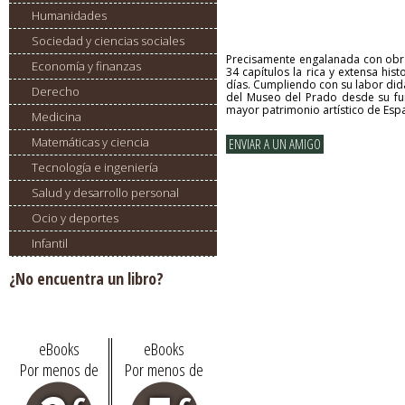
Humanidades
Sociedad y ciencias sociales
Precisamente engalanada con obras
Economía y finanzas
34 capítulos la rica y extensa hi
días. Cumpliendo con su labor didá
Derecho
del Museo del Prado desde su funda
mayor patrimonio artístico de Esp
Medicina
Matemáticas y ciencia
Tecnología e ingeniería
Salud y desarrollo personal
Ocio y deportes
Infantil
¿No encuentra un libro?
Pídalo aquí
eBooks
eBooks
Por menos de
Por menos de