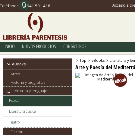
Acceso a cli
Teléfonos
941 501 418
INICIO
NUEVOS PRODUCTOS
CONTÁCTENOS
Top
eBooks
Literatura y le
eBooks
Arte y Poesía del Mediterr
Artes
Historia y biografías
Literatura y lenguaje
Poesía
Literatura clásica
Teatro
Ficción