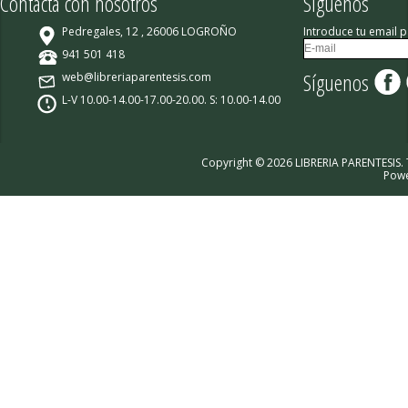
Contacta con nosotros
Síguenos
Pedregales, 12 , 26006 LOGROÑO
Introduce tu email p
941 501 418
Síguenos
web@libreriaparentesis.com
L-V 10.00-14.00-17.00-20.00. S: 10.00-14.00
Copyright © 2026 LIBRERIA PARENTESIS.
Pow