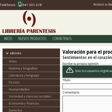
Acceso a cli
Teléfonos
941 501 418
INICIO
NUEVOS PRODUCTOS
CONTÁCTENOS
Valoración para el pro
eBooks
Sentimientos en el corazón
Artes
Escribe tu propia opinión
Historia y biografías
Solo los usuarios regist
Literatura y lenguaje
Título
Ficción
Humanidades
Comentario
Sociedad y ciencias sociales
Economía y finanzas
Derecho