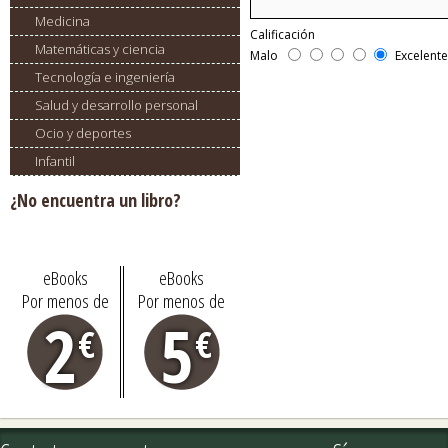
Medicina
Calificación
Matemáticas y ciencia
Malo
Excelent
Tecnología e ingeniería
Salud y desarrollo personal
Ocio y deportes
Infantil
¿No encuentra un libro?
Pídalo aquí
eBooks
eBooks
Por menos de
Por menos de
2
5
€
€