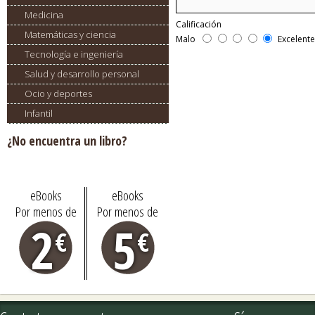
Medicina
Calificación
Matemáticas y ciencia
Malo
Excelent
Tecnología e ingeniería
Salud y desarrollo personal
Ocio y deportes
Infantil
¿No encuentra un libro?
Pídalo aquí
eBooks
eBooks
Por menos de
Por menos de
2
5
€
€