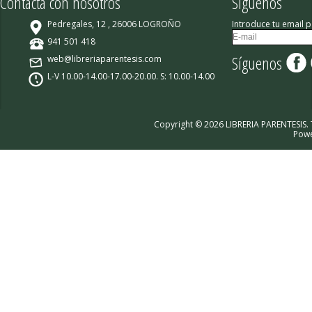
Contacta con nosotros
Síguenos
Pedregales, 12 , 26006 LOGROÑO
Introduce tu email p
941 501 418
Síguenos
web@libreriaparentesis.com
L-V 10.00-14.00-17.00-20.00. S: 10.00-14.00
Copyright © 2026 LIBRERIA PARENTESIS.
Pow