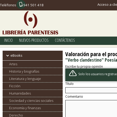
Acceso a cli
Teléfonos
941 501 418
INICIO
NUEVOS PRODUCTOS
CONTÁCTENOS
Valoración para el pro
eBooks
"Verbo clandestino" Poesía
Artes
Escribe tu propia opinión
Historia y biografías
Solo los usuarios regist
Literatura y lenguaje
Título
Ficción
Humanidades
Comentario
Sociedad y ciencias sociales
Economía y finanzas
Derecho