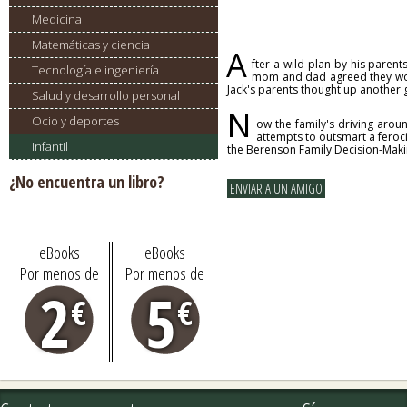
Medicina
Matemáticas y ciencia
A
fter a wild plan by his parent
Tecnología e ingeniería
mom and dad agreed they would
Jack's parents thought up another 
Salud y desarrollo personal
N
Ocio y deportes
ow the family's driving aroun
attempts to outsmart a feroc
Infantil
the Berenson Family Decision-Maki
¿No encuentra un libro?
Pídalo aquí
eBooks
eBooks
Por menos de
Por menos de
2
5
€
€