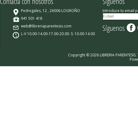
Contacta con nosotros
Síguenos
Pedregales, 12 , 26006 LOGROÑO
Introduce tu email p
941 501 418
Síguenos
web@libreriaparentesis.com
L-V 10.00-14.00-17.00-20.00. S: 10.00-14.00
Copyright © 2026 LIBRERIA PARENTESIS.
Pow