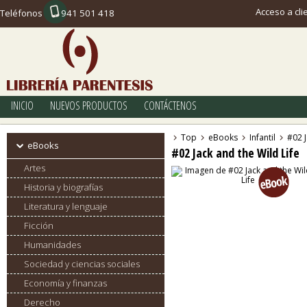
Acceso a cli
Teléfonos
941 501 418
INICIO
NUEVOS PRODUCTOS
CONTÁCTENOS
Top
eBooks
Infantil
#02 J
eBooks
#02 Jack and the Wild Life
Artes
Historia y biografías
Literatura y lenguaje
Ficción
Humanidades
Sociedad y ciencias sociales
Economía y finanzas
Derecho